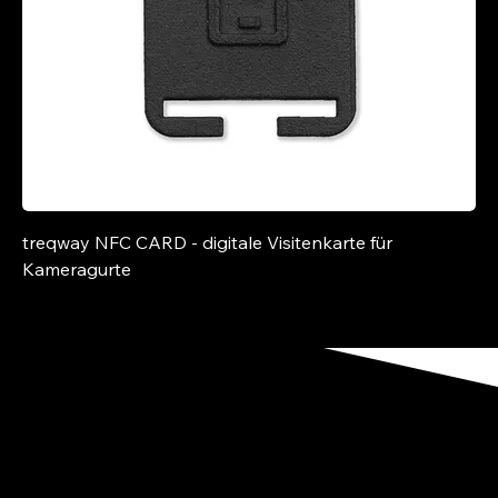
treqway NFC CARD - digitale Visitenkarte für
Kameragurte
Preis
25,00 €
Ein System für Raum
und Identität