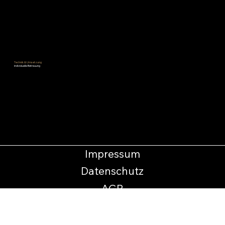
Technik & Umsetzung
individuelle Betreuung
+49 (0) 30 - 859 60 446
treqway GmbH I Für Räume mit Identität
–
zweiberg · anywall · pixawall · setwall
Impressum
Datenschutz
AGB
KONTAKT
Berliner Marken