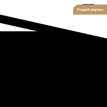
Projekt starten
Reportage &
Projektbericht
Die treqway GmbH und die Marken zweiberg, anywall und setwall,
entdecken Sie inspirierende Einblicke, kreative Lösungen und
spannende Geschichten aus den unterschiedlichen Bereichen der
Markenwelt – und lassen Sie sich begeistern.