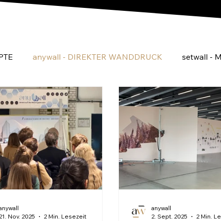
PTE
anywall - DIREKTER WANDDRUCK
setwall 
anywall
anywall
21. Nov. 2025
2 Min. Lesezeit
2. Sept. 2025
2 Min. L