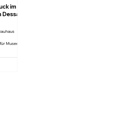
uck im
 Dessau
Bauhaus
 für Museen
s Bauhaus
nal
itektur,
e
m September
 Max
 begleitende
“ eine