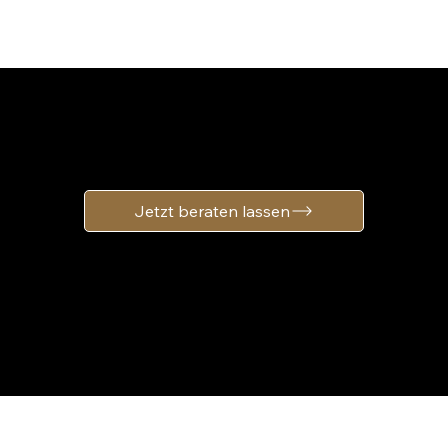
Ein System für Raum
und Identität
Jetzt beraten lassen
Konzept & Marke