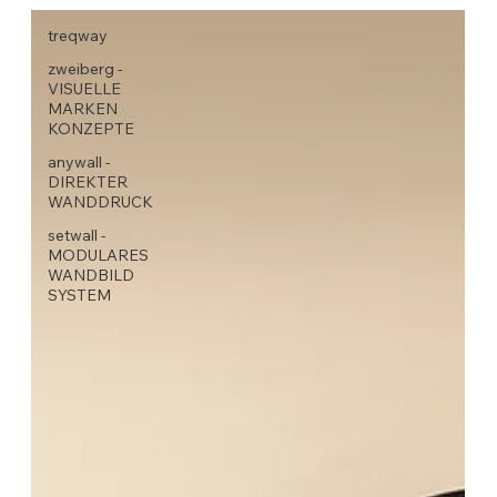
treqway
zweiberg -
VISUELLE
MARKEN
KONZEPTE
anywall -
DIREKTER
WANDDRUCK
setwall -
MODULARES
WANDBILD
SYSTEM