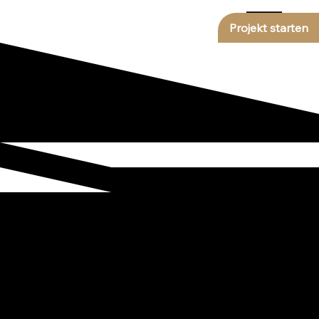
Projekt starten
Reportagen &
Projekte
zweiber - anywall - setwall greifen strategisch ineinander. Deshalb ist
es sinnvoll, den Bereich Reportagen markenübergreifend
gemeinsam zu nutzen, um unseren Kunden einen ganzheitlichen,
inspirierenden und empfänglichen Blick zu verschaffen.